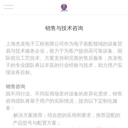
首页
销售与技术咨询
关于我们
上海杰龙电子工程有限公司作为电子装配领域的设备贸
易与技术服务企业，致力于为客户提供高可靠设备、国
产品中心
公司概况
际前沿工艺技术、方案支持和完善的售后服务，杰龙电
子的专业团队将以丰富的行业经验与技术，助力用户实
技术服务
人才招聘
AmericanBeauty电阻焊接系统
现业务目标。
质量认证
AnalysisTech瞬断测试系统
销售与技术咨询
销售咨询
因不同行业、不同应用场景对设备的差异化需求，销售
AQUEOUS清洗与清洁度检测
备品备件
咨询团队将基于用户的实际情况，提供以下定制化服
务：
BOFA激光烟雾净化系统
工艺试验中心
解决方案推荐：结合您的应用和要求，推荐适配的
l
产品型号与配置方案；
昌驰 三防涂层去除系统
资料下载