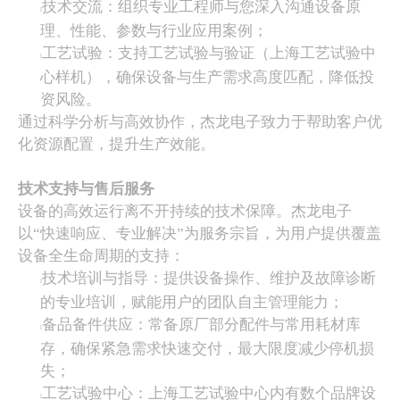
技术交流：组织专业工程师与您深入沟通设备原
l
理、性能、参数与行业应用案例；
联系我们
CEIA感应加热与焊接系统
工艺试验：支持工艺试验与验证（上海工艺试验中
l
心样机），确保设备与生产需求高度匹配，降低投
IBL汽相回流焊/Galden汽相液
资风险。
通过科学分析与高效协作，杰龙电子致力于帮助客户优
MANIX芯片引脚成型/切割系统
化资源配置，提升生产效能。
MAV精密推拉力测试仪
技术支持与售后服务
设备的高效运行离不开持续的技术保障。杰龙电子
Meisei军用导线热剥器
以
“快速响应、专业解决”为服务宗旨，为用户提供覆盖
设备全生命周期的支持：
MK线缆测试系统
技术培训与指导：提供设备操作、维护及故障诊断
l
的专业培训，赋能用户的团队自主管理能力；
LASERWIRE精密激光导线剥线系统
备品备件供应：常备原厂部分配件与常用耗材库
l
存，确保紧急需求快速交付，最大限度减少停机损
PVA选择性三防涂覆系统
失；
工艺试验中心：上海工艺试验中心内有数个品牌设
SEBA旋转除金锡锅
l