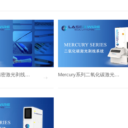
LASERWIRE精密激光剥线系统介绍
Mercury系列二氧化碳激光剥线系统