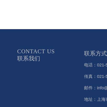
CONTACT US
联系方式
联系我们
电话：
021-
传真：
021-
邮件：
info
地址：
上海