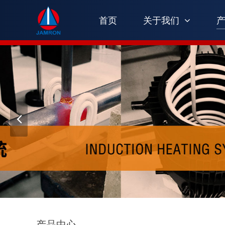
首页
关于我们
产品中心